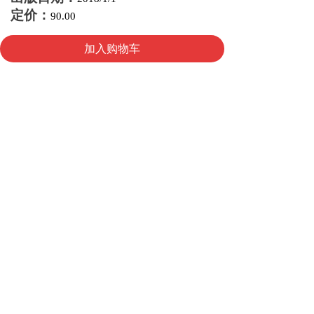
定价
：
90.00
낀
낙
넙
加入购物车
首页
购物车
我的
版权所有 ©
海峡两岸图书交易会