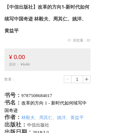
【中信出版社】改革的方向1-新时代如何
续写中国奇迹 林毅夫、周其仁、姚洋、
黄益平
ꁖ
浏览量：
81
¥
0.00
原价：
¥
0.00
数量：
ꄷ
ꄸ
书号：
9787508684017
书名
：
改革的方向 1 - 新时代如何续写中
国奇迹
作者
：
林毅夫、周其仁、姚洋、黄益平
出版社
：
中信出版社
出版日期
：
2018/1/1