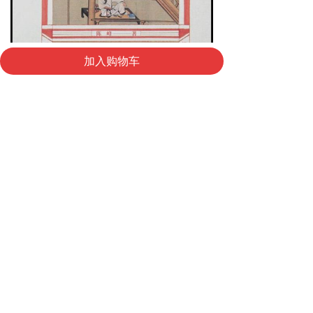
낀
낙
넙
加入购物车
首页
购物车
我的
版权所有 ©
海峡两岸图书交易会