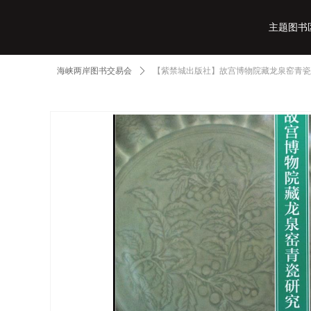
主题图书
海峡两岸图书交易会
ꄲ
【紫禁城出版社】故宫博物院藏龙泉窑青瓷
主题图书