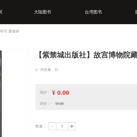
区
大陆图书
台湾图书
研究 董健丽
区
大陆图书
台湾图书
【紫禁城出版社】故宫博物院藏
浏览量：
82
ꁖ
¥
0.00
现价：
原价：
¥
0.00
数量：
ꄷ
ꄸ