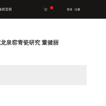
0
版权贸易
ꁈ
登录
注册
版权贸易
龙泉窑青瓷研究 董健丽