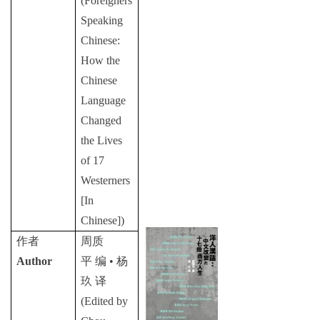
(Foreigners
Speaking
Chinese:
How the
Chinese
Language
Changed
the Lives
of 17
Westerners
[In
Chinese])
作者
周质
Author
平
编
•
杨
玖
译
(Edited by