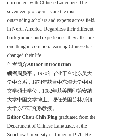
encounters with Chinese Language. The
seventeen protagonists are the most
outstanding scholars and experts across
fields
in North America. Regardless their different
backgrounds and experiences, they all share
one thing in common: learning Chinese has
changed their life.
作者简介
Author Introduction
编者周质平
，
1970
年毕业于台北东吴大
学中文系，
1974
年获台中东海大学中国
文学硕士学位，
1982
年获美国印第安纳
大学中国文学博士。现任美国普林斯顿
大学东亚研究系教授。
Editor Chou Chih-Ping
graduated from the
Department of Chinese Language, at the
Soochow University in Taipei in 1970. He