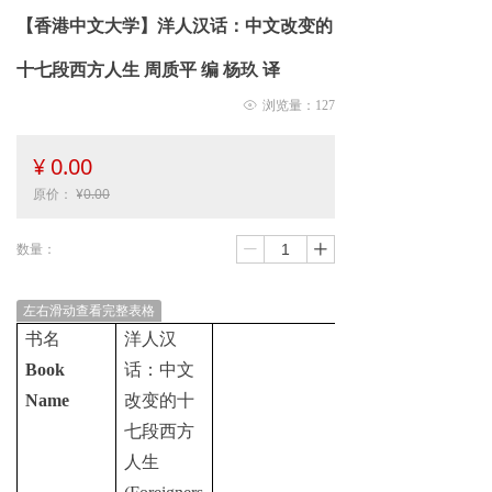
【香港中文大学】洋人汉话：中文改变的
十七段西方人生 周质平 编 杨玖 译
ꁖ
浏览量：
127
¥
0.00
原价：
¥
0.00
数量：
ꄷ
ꄸ
左右滑动查看完整表格
书名
洋人汉
Book
话：中文
Name
改变的十
七段西方
人生