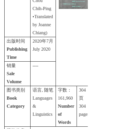
Chou
Chih-Ping
•
Translated
by Joanne
Chiang)
出版时间
2020
年
7
月
Publishing
July 2020
Time
销量
----
Sale
Volume
图书类别
语言
,
随笔
字数：
304
Book
Languages
161,960
页
Category
&
Number
304
Linguistics
of
pages
Words