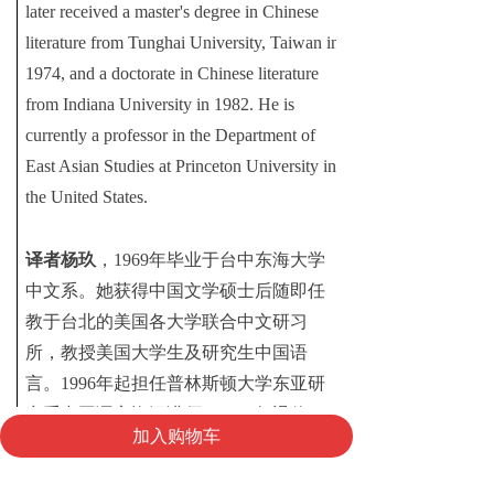
later received a master's degree in Chinese
literature from Tunghai University, Taiwan in
1974, and a doctorate in Chinese literature
from Indiana University in 1982. He is
currently a professor in the Department of
East Asian Studies at Princeton University in
the United States.
译者杨玖
，
1969
年毕业于台中东海大学
中文系。她获得中国文学硕士后随即任
教于台北的美国各大学联合中文研习
所，教授美国大学生及研究生中国语
言。
1996
年起担任普林斯顿大学东亚研
究系中国语言资深讲师，
2015
年退休。
낀
낙
넙
加入购物车
Translator Joanne Chiang
首页
购物车
graduated from
我的
the Department of Chinese Language at the